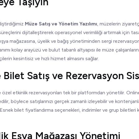
eye Taşıyın
iştirdiğimiz
Müze Satış ve Yönetim Yazılımı
, müzelerin ziyaret
süreçlerini dijitalleştirerek operasyonel verimliliği artırmak için tasa
 eşya mağazasına, üyelik ve bağış yönetiminden sergi rezervasyon
nımı kolay arayüzü ve bulut tabanlı altyapısı ile müze çalışanların
çilerin kesintisiz ve hızlı hizmet almasını sağlar.
e Bilet Satış ve Rezervasyon Si
e özel etkinlik rezervasyonları tek bir platformdan yönetilir. Online
dilir, böylece satışlarınızı gerçek zamanlı izleyebilir ve kontenjanla
 Esnek bilet fiyatlandırma seçenekleri, indirimler ve grup biletleri k
lik Eşya Mağazası Yönetimi