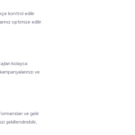
e kontrol edilir.
ınız optimize edilir.
tajları kolayca
, kampanyalarınızı ve
rformansları ve gelir
zi şekillendirebilir,