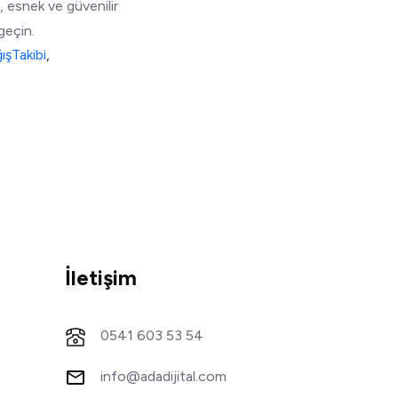
, esnek ve güvenilir
geçin.
ışTakibi
,
İletişim
0541 603 53 54
info@adadijital.com