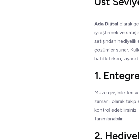
Üst Seviy
Ada Dijital
olarak gel
iyileştirmek ve satış 
satışından hediyelik
çözümler sunar. Kulla
hafifletirken, ziyaret
1. Entegr
Müze giriş biletleri v
zamanlı olarak takip e
kontrol edebilirsiniz.
tanımlanabilir.
2. Hediye