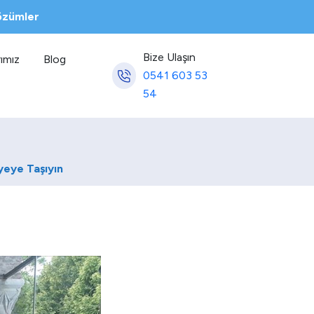
Çözümler
Bize Ulaşın
ımız
Blog
0541 603 53
54
yeye Taşıyın