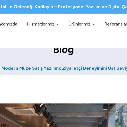
ital ile Geleceği Kodlayın – Profesyonel Yazılım ve Dijital 
kkımızda
Hizmetlerimiz
Ürünlerimiz
Referanslar
Blog
Modern Müze Satış Yazılımı: Ziyaretçi Deneyimini Üst Sevi