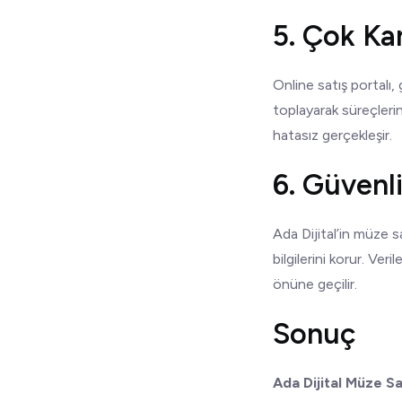
5. Çok Ka
Online satış portalı,
toplayarak süreçlerini
hatasız gerçekleşir.
6. Güvenl
Ada Dijital’in müze s
bilgilerini korur. Ver
önüne geçilir.
Sonuç
Ada Dijital Müze Sa