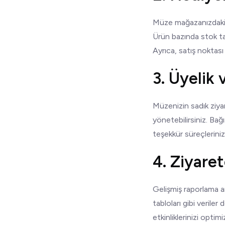
Müze mağazanızdaki ü
Ürün bazında stok tak
Ayrıca, satış noktası
3. Üyelik
Müzenizin sadık ziyare
yönetebilirsiniz. Bağı
teşekkür süreçlerinizi d
4. Ziyare
Gelişmiş raporlama ara
tabloları gibi veriler 
etkinliklerinizi optimi