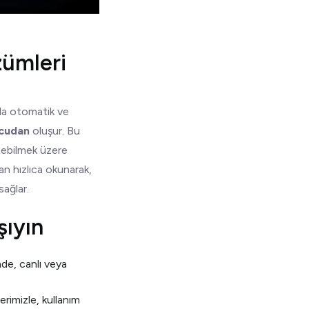
zümleri
ıyla otomatik ve
cudan
oluşur. Bu
etebilmek üzere
dan hızlıca okunarak,
sağlar.
şıyın
de, canlı veya
erimizle, kullanım