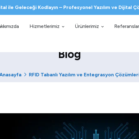
ital ile Geleceği Kodlayın – Profesyonel Yazılım ve Dijital 
kkımızda
Hizmetlerimiz
Ürünlerimiz
Referanslar
Blog
Anasayfa
RFID Tabanlı Yazılım ve Entegrasyon Çözümler