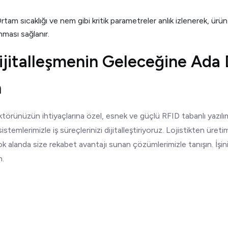
tam sıcaklığı ve nem gibi kritik parametreler anlık izlenerek, ürün v
nması sağlanır.
ijitalleşmenin Geleceğine Ada Di
n
ektörünüzün ihtiyaçlarına özel, esnek ve güçlü RFID tabanlı yazıl
 sistemlerimizle iş süreçlerinizi dijitalleştiriyoruz. Lojistikten ür
ok alanda size rekabet avantajı sunan çözümlerimizle tanışın. İşi
n.