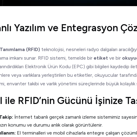
nlı Yazılım ve Entegrasyon Çö
 Tanımlama (RFID)
teknolojisi, nesneleri radyo dalgaları aracılığ
nıma imkanı sunar. RFID sistemi, temelde bir
etiket
ve bir
okuyu
arındırdıkları Elektronik Ürün Kodu (EPC) gibi bilgileri kaydedip il
nlere veya varlıklara yerleştirilen bu etiketler, okuyucular tarafın
imi, envanter takibi ve varlık yönetimi süreçlerinde büyük kolaylık 
l ile RFID’nin Gücünü İşinize Ta
Takip:
İnternet tabanlı gerçek zamanlı izleme sistemimiz sayesin
nızın konumu ve durumu anlık olarak görüntülenir.
ullanım:
El terminalleri ve mobil cihazlarla entegre çalışan çözüml