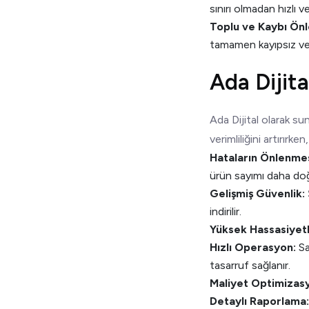
sınırı olmadan hızlı ve
Toplu ve Kaybı Önle
tamamen kayıpsız ve hı
Ada Dijit
Ada Dijital olarak s
verimliliğini artırır
Hataların Önlenmes
ürün sayımı daha doğr
Gelişmiş Güvenlik:
indirilir.
Yüksek Hassasiyetl
Hızlı Operasyon:
Sa
tasarruf sağlanır.
Maliyet Optimizas
Detaylı Raporlama: