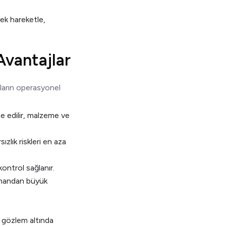
tek hareketle,
Avantajlar
ların operasyonel
ze edilir, malzeme ve
sızlık riskleri en aza
ontrol sağlanır.
zamandan büyük
n gözlem altında