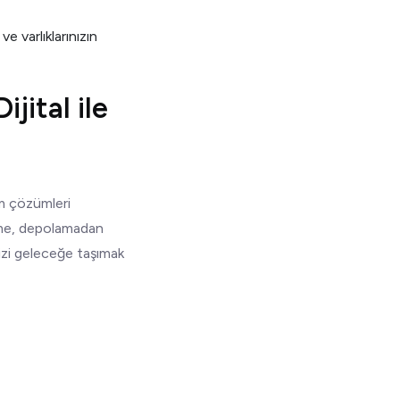
e varlıklarınızın
jital ile
ım çözümleri
etime, depolamadan
nizi geleceğe taşımak