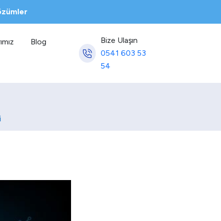
Çözümler
Bize Ulaşın
ımız
Blog
0541 603 53
54
i