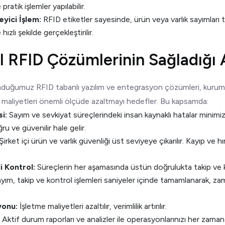
 pratik işlemler yapılabilir.
yici İşlem:
RFID etiketler sayesinde, ürün veya varlık sayımları 
zlı şekilde gerçekleştirilir.
al RFID Çözümlerinin Sağladığı 
unduğumuz RFID tabanlı yazılım ve entegrasyon çözümleri, kurum
ken, maliyetleri önemli ölçüde azaltmayı hedefler. Bu kapsamda:
i:
Sayım ve sevkiyat süreçlerindeki insan kaynaklı hatalar minimi
u ve güvenilir hale gelir.
Şirket içi ürün ve varlık güvenliği üst seviyeye çıkarılır. Kayıp ve hır
i Kontrol:
Süreçlerin her aşamasında üstün doğrulukta takip ve k
yım, takip ve kontrol işlemleri saniyeler içinde tamamlanarak, 
yonu:
İşletme maliyetleri azaltılır, verimlilik artırılır.
Aktif durum raporları ve analizler ile operasyonlarınızı her zama